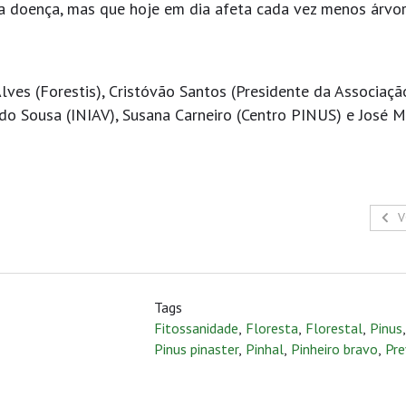
a doença, mas que hoje em dia afeta cada vez menos árvo
Alves (Forestis), Cristóvão Santos (Presidente da Associaçã
do Sousa (INIAV), Susana Carneiro (Centro PINUS) e José 
V
Tags
Fitossanidade
,
Floresta
,
Florestal
,
Pinus
Pinus pinaster
,
Pinhal
,
Pinheiro bravo
,
Pr