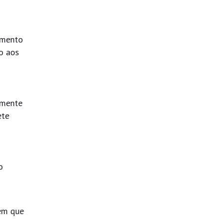
imento
io aos
amente
ete
o
 em que