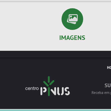
IMAGENS
H
SU
Receba em p