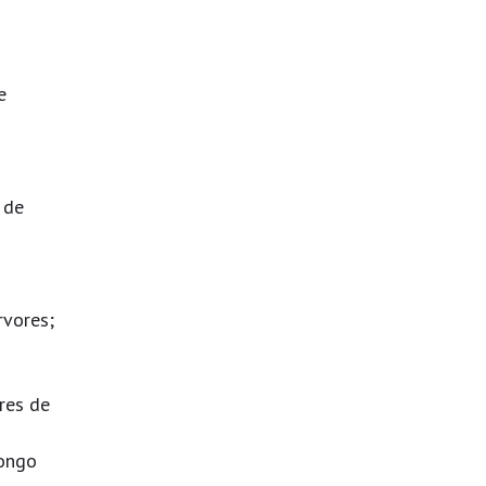
e
 de
rvores;
res de
longo