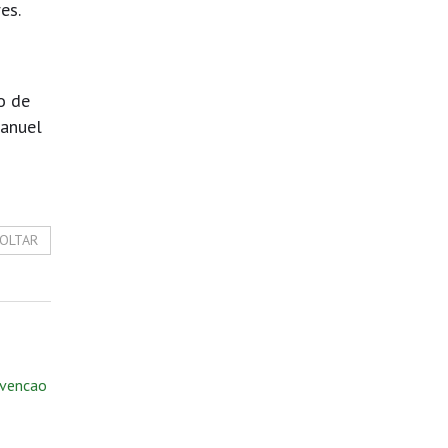
res.
o de
Manuel
OLTAR
,
evencao