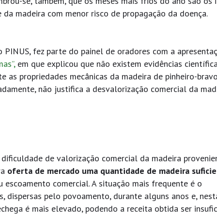
mbrou-se, também, que os meses mais frios do ano são os i
te da madeira com menor risco de propagação da doença.
ro PINUS, fez parte do painel de oradores com a apresenta
as”,
em que explicou que não existem evidências científic
e as propriedades mecânicas da madeira de pinheiro-bravo
adamente, não justifica a desvalorização comercial da mad
al dificuldade de valorização comercial da madeira provenie
ra
oferta de mercado uma quantidade de madeira sufici
eu escoamento comercial. A situação mais frequente é o
, dispersas pelo povoamento, durante alguns anos e, nest
echega é mais elevado, podendo a receita obtida ser insufi