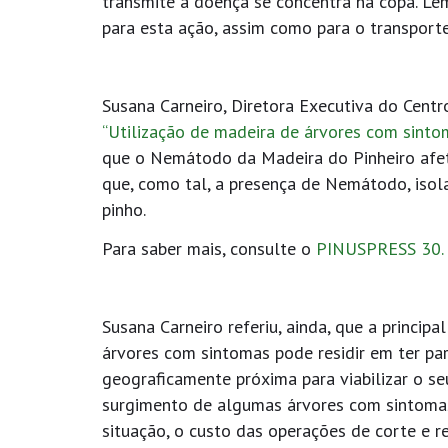
transmite a doença se concentra na copa. Le
para esta ação, assim como para o transpor
Susana Carneiro, Diretora Executiva do Cent
“Utilização de madeira de árvores com sintom
que o Nemátodo da Madeira do Pinheiro afet
que, como tal, a presença de Nemátodo, isol
pinho.
Para saber mais, consulte o
PINUSPRESS 30.
Susana Carneiro referiu, ainda, que a princip
árvores com sintomas pode residir em ter pa
geograficamente próxima para viabilizar o s
surgimento de algumas árvores com sintomas
situação, o custo das operações de corte e r