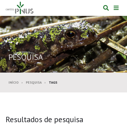
Alternar
Alte
formulá
de
de
nav
pesquis
PESQUISA
INÍCIO
PESQUISA
TAGS
Resultados de pesquisa