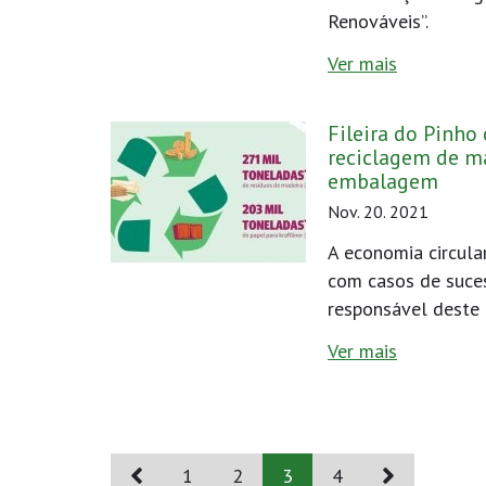
Renováveis”.
Ver mais
Fileira do Pinho 
reciclagem de ma
embalagem
Nov. 20. 2021
A economia circula
com casos de suc
responsável deste r
Ver mais
1
2
3
4