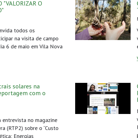
O "VALORIZAR O
O"
nvida todos os
icipar na visita de campo
dia 6 de maio em Vila Nova
rais solares na
 reportagem com o
 entrevista no magazine
ra (RTP2) sobre o “Custo
ética: Energias