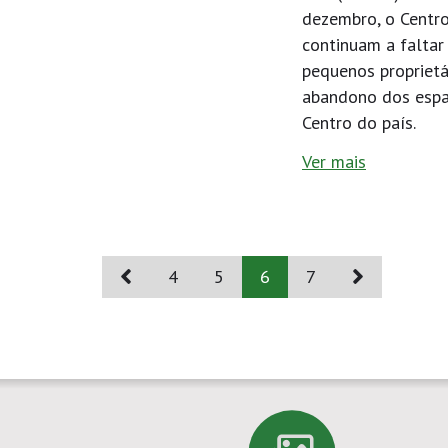
dezembro, o Centr
continuam a faltar 
pequenos proprietá
abandono dos espaç
Centro do país.
Ver mais
4
5
6
7