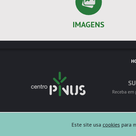
IMAGENS
H
SU
Receba em p
Este site usa
cookies
para me
Copyright © 2026 Centro PINUS - Todos os direitos rese