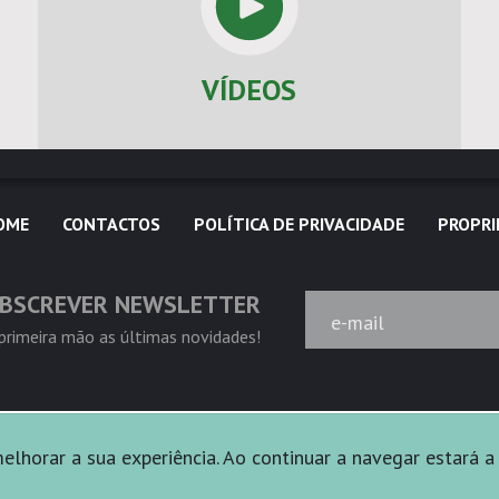
VÍDEOS
OME
CONTACTOS
POLÍTICA DE PRIVACIDADE
PROPRI
BSCREVER NEWSLETTER
e-mail
rimeira mão as últimas novidades!
lhorar a sua experiência. Ao continuar a navegar estará a 
rvados.
Powered by
Ficta Design