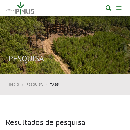
Alternar
Alte
formulá
de
de
nav
pesquis
PESQUISA
INÍCIO
PESQUISA
TAGS
Resultados de pesquisa