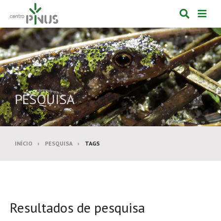
Alternar
Alte
formulá
de
de
nav
pesquis
PESQUISA
INÍCIO
PESQUISA
TAGS
Resultados de pesquisa